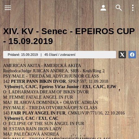
XIV. KV - Senec - EPEIROS CUP
- 15.09.2019
Pridané: 15.09.2019
|
45 čítaní / zobrazení
AMERICAN AKITA - AMERICKÁ AKITA
Rozhodca/Judge JURCAN ANDREA, SRB - Kruh/Ring 2
PSY/MALE - TRIEDA MLADÝCH/JUNIOR CLASS
142
PETER PANN BIKIN DVOR
, SPKP 597, 11.09.2018
Výborný1, CAJC, Epeiros Víťaz Junior /
EX1, CAJC, EJW
O: LADHARMAYA DREAM OF BIKIN DVOR
M: FEMME FATALE ANGEL IN FUR
MAJ: BLAHOVÁ DOMINIKA + ORAVEC ADRIÁN
PSY/MALE - TRIEDA OTVORENÁ/OPEN CLASS
143
FAIR PLAY ANGEL IN FUR
, CMKU/VJP/771/16, 22.10.2016
Výborný1, CAC /
EX1, CAC
O: ECLIPSE OF THE SUN ANGEL IN FUR
M: ESTAVA RAIN IRON LADY
MAJ: PALEČKOVÁ ANDREA