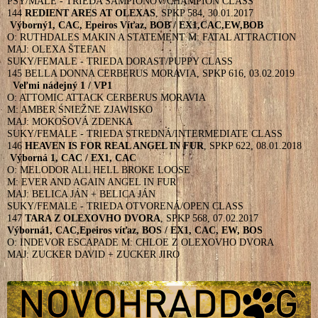
PSY/MALE - TRIEDA ŠAMPIÓNOV/CHAMPION CLASS
144
REDIENT ARES AT OLEXAS
, SPKP 584, 30.01.2017
Výborný1, CAC, Epeiros Víťaz, BOB /
EX1,CAC,EW,BOB
O: RUTHDALES MAKIN A STATEMENT M: FATAL ATTRACTION
MAJ: OLEXA ŠTEFAN
SUKY/FEMALE - TRIEDA DORAST/PUPPY CLASS
145 BELLA DONNA CERBERUS MORAVIA, SPKP 616, 03.02.2019
Veľmi nádejný 1 /
VP1
O: ATTOMIC ATTACK CERBERUS MORAVIA
M: AMBER ŚNIEŽNE ZJAWISKO
MAJ: MOKOŠOVÁ ZDENKA
SUKY/FEMALE - TRIEDA STREDNÁ/INTERMEDIATE CLASS
146
HEAVEN IS FOR REAL ANGEL IN FUR
, SPKP 622, 08.01.2018
Výborná 1, CAC /
EX1, CAC
O: MELODOR ALL HELL BROKE LOOSE
M: EVER AND AGAIN ANGEL IN FUR
MAJ: BELICA JÁN + BELICA JÁN
SUKY/FEMALE - TRIEDA OTVORENÁ/OPEN CLASS
147
TARA Z OLEXOVHO DVORA
, SPKP 568, 07.02.2017
Výborná1, CAC,Epeiros víťaz, BOS /
EX1, CAC, EW, BOS
O: INDEVOR ESCAPADE M: CHLOE Z OLEXOVHO DVORA
MAJ: ZUCKER DAVID + ZUCKER JIRO