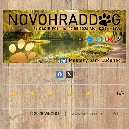
Zdieľať aktuálnu stránku
5
/
5
© 2026 WEXBO |
www.wexbo.com
|
Prihlásiť