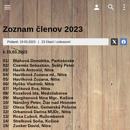
Zoznam členov 2023
Pridané: 19.03.2023
|
23 čítaní / zobrazení
k 15.03.2023
01/
Blahová Dominika, Partizánske
02/
Cseméz Sebastián, Svätý Peter
03/
Havlík Antonín, Nitra
04/
Havlíková Zuzana ml., Nitra
05/
Havlíková Zuzana, Nitra
06/
Hyčko Vladimír, Nitra
07/
Hyčková Eva, Nitra
08/
Kozelová Ida, Medzilaborce
09/
Margitanová Nina Mgr., Košice
10/
Nárožný Peter, Žiar nad Hronom
11/
Olexa Štefan, Gemerská Poloma
12/
Orbanová Darina MUDr., Nitra
13/
Rosa Ľuboš, Ružomberok
14/
Strelková Soňa, Košice
15/
Zucker David, Nitra